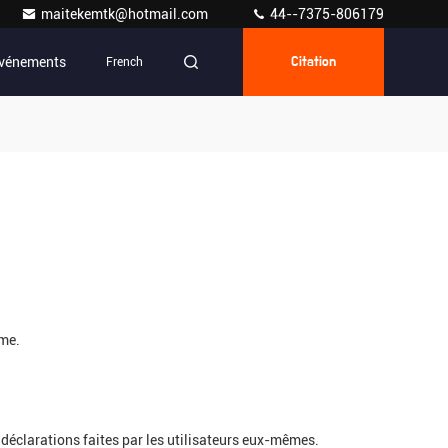
maitekemtk@hotmail.com
44--7375-806179
vénements
French
Citation
rme.
clarations faites par les utilisateurs eux-mêmes.