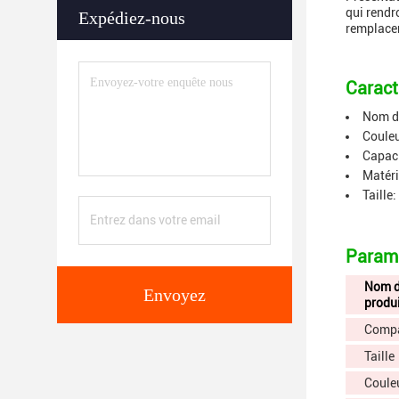
qui rendr
Expédiez-nous
remplacem
Caract
Nom du
Couleu
Capaci
Matéri
Taille
Paramè
Nom 
Envoyez
produ
Compa
Taille
Coule