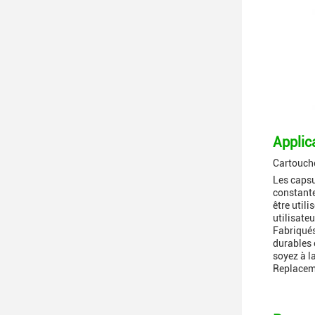
Applica
Cartouch
Les capsu
constante
être util
utilisate
Fabriqués
durables 
soyez à l
Replaceme