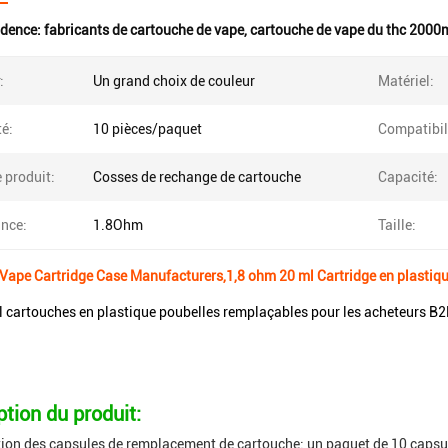
idence:
fabricants de cartouche de vape
,
cartouche de vape du thc 2000
:
Un grand choix de couleur
Matériel:
é:
10 pièces/paquet
Compatibil
 produit:
Cosses de rechange de cartouche
Capacité:
ance:
1.8Ohm
Taille:
Vape Cartridge Case Manufacturers,1,8 ohm 20 ml Cartridge en plastiq
cartouches en plastique poubelles remplaçables pour les acheteurs B
ption du produit:
ion des capsules de remplacement de cartouche: un paquet de 10 capsu