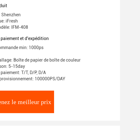
 poubelles remplaçables
duit
e: Shenzhen
e: iFresh
dèle: IFM-408
 paiement et d'expédition
commande min: 1000ps
llage: Boîte de papier de boîte de couleur
ison: 5-15day
 paiement: T/T, D/P, D/A
pprovisionnement: 100000PS/DAY
nez le meilleur prix