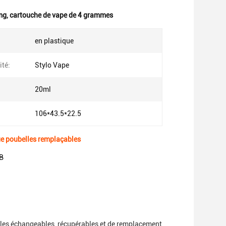
mg
,
cartouche de vape de 4 grammes
en plastique
ité:
Stylo Vape
20ml
106*43.5*22.5
ue poubelles remplaçables
2B
les échangeables, récupérables et de remplacement