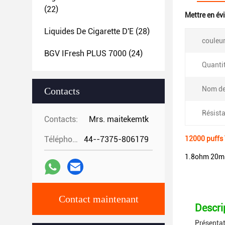
(22)
Mettre en év
Liquides De Cigarette D'E
(28)
couleur
BGV IFresh PLUS 7000
(24)
Quantit
Nom de
Contacts
Résist
Contacts:
Mrs. maitekemtk
Téléphone:
44--7375-806179
12000 puffs 
1.8ohm 20ml 
Contact maintenant
Descri
Présentat