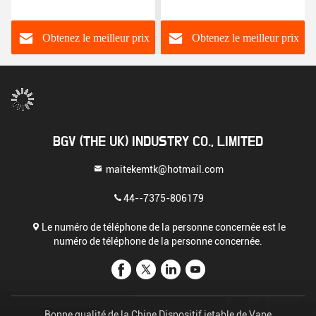
souffle 10ml 7.0ml a
souffles 1 à vendre
assaisonné la cigarette
d'E
Obtenez le meilleur prix
Obtenez le meilleur prix
BGV (THE UK) INDUSTRY CO., LIMITED
maitekemtk@hotmail.com
44--7375-806179
Le numéro de téléphone de la personne concernée est le
numéro de téléphone de la personne concernée.
Bonne qualité de la Chine Dispositif jetable de Vape