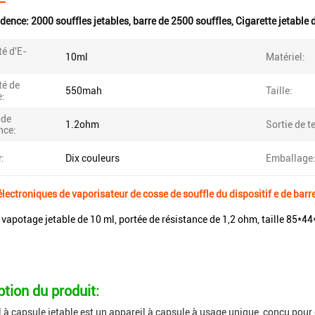
idence:
2000 souffles jetables
,
barre de 2500 souffles
,
Cigarette jetable 
é d'E-
10ml
Matériel:
:
té de
550mah
Taille:
e:
 de
1.2ohm
Sortie de t
nce:
:
Dix couleurs
Emballage
lectroniques de vaporisateur de cosse de souffle du dispositif e de barre
 vapotage jetable de 10 ml, portée de résistance de 1,2 ohm, taille 85*4
ption du produit:
 à capsule jetable est un appareil à capsule à usage unique, conçu pour êtr