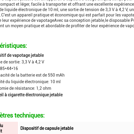
compact et léger, facile à transporter et offrant une excellente expérien
e liquide électronique de 10 ml, une sortie de tension de 3,3 V à 4,2 V, u
C'est un appareil pratique et économique qui est parfait pour les vapot
de leur expérience de vapotageAvec sa conception jetable,le disposable P
nt un moyen pratique et abordable de profiter de leur expérience de vap
éristiques:
itif de vapotage jetable
e de sortie: 3,3 V à 4,2 V
: 85*44*16
acité de la batterie est de 550 mAh
té du liquide électronique: 10 ml
mie de résistance: 1,2 ohm
il à cigarette électronique jetable
tres techniques:
du
Dispositif de capsule jetable
it