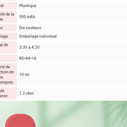
el
Plastique
té de la
550 mAh
ie
ur
Dix couleurs
lage
Emballage individuel
ge de
3.3V à 4.2V
85*44*16
ité de
ction de
10 ml
es
roniques
 de
1.2 ohm
ance