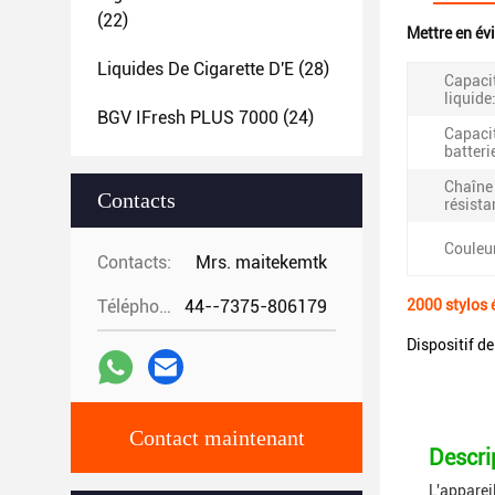
(22)
Mettre en év
Liquides De Cigarette D'E
(28)
Capacit
liquide
BGV IFresh PLUS 7000
(24)
Capaci
batteri
Chaîne
Contacts
résista
Couleur
Contacts:
Mrs. maitekemtk
Téléphone:
44--7375-806179
2000 stylos é
Dispositif de
Contact maintenant
Descri
L'appareil