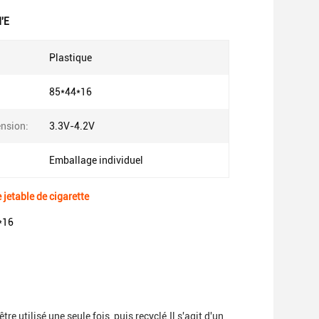
d'E
Plastique
85*44*16
ension:
3.3V-4.2V
:
Emballage individuel
 jetable de cigarette
4*16
e utilisé une seule fois, puis recyclé.Il s'agit d'un