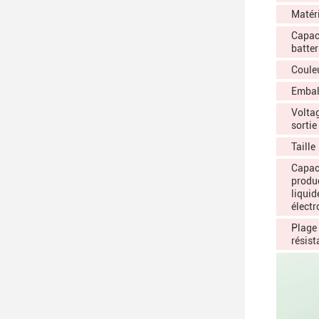
Matéri
Capaci
batter
Coule
Embal
Volta
sortie
Taille
Capac
produ
liquid
élect
Plage
résist