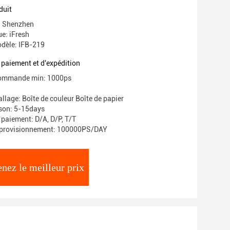
duit
e: Shenzhen
e: iFresh
dèle: IFB-219
 paiement et d'expédition
commande min: 1000ps
llage: Boîte de couleur Boîte de papier
ison: 5-15days
 paiement: D/A, D/P, T/T
pprovisionnement: 100000PS/DAY
nez le meilleur prix