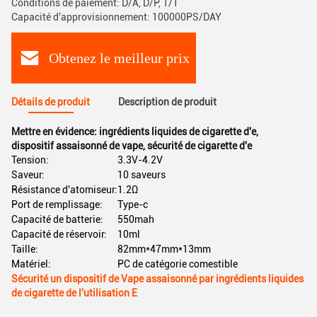
Conditions de paiement: D/A, D/P, T/T
Capacité d'approvisionnement: 100000PS/DAY
Obtenez le meilleur prix
Détails de produit
Description de produit
Mettre en évidence:
ingrédients liquides de cigarette d'e
,
dispositif assaisonné de vape
,
sécurité de cigarette d'e
Tension:
3.3V-4.2V
Saveur:
10 saveurs
Résistance d'atomiseur:
1.2Ω
Port de remplissage:
Type-c
Capacité de batterie:
550mah
Capacité de réservoir:
10ml
Taille:
82mm*47mm*13mm
Matériel:
PC de catégorie comestible
Sécurité un dispositif de Vape assaisonné par ingrédients liquides
de cigarette de l'utilisation E