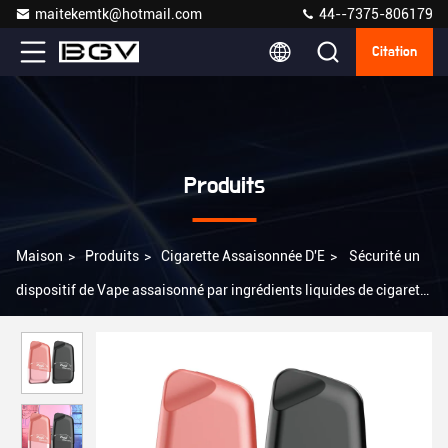
maitekemtk@hotmail.com
44--7375-806179
Citation
Produits
Maison
>
Produits
>
Cigarette Assaisonnée D'E
>
Sécurité un
dispositif de Vape assaisonné par ingrédients liquides de cigarette
de l'utilisation E