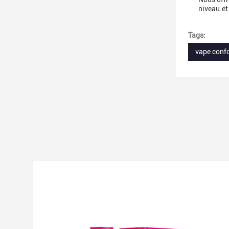
niveau.et
Tags:
vape conf