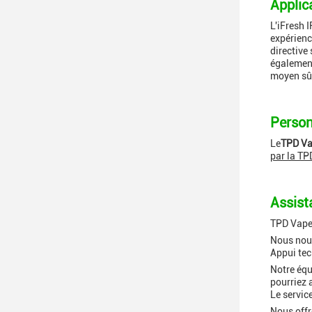
Applic
L'iFresh 
expérienc
directive
également 
moyen sûr
Person
Le
TPD V
par la TP
Assist
TPD Vape 
Nous nous
Appui te
Notre équ
pourriez 
Le servic
Nous offr