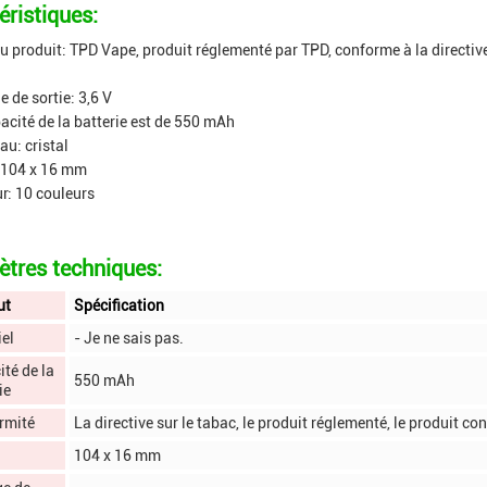
éristiques:
 produit: TPD Vape, produit réglementé par TPD, conforme à la directive s
e de sortie: 3,6 V
acité de la batterie est de 550 mAh
au: cristal
: 104 x 16 mm
r: 10 couleurs
tres techniques:
ut
Spécification
el
- Je ne sais pas.
té de la
550 mAh
ie
rmité
La directive sur le tabac, le produit réglementé, le produit co
104 x 16 mm