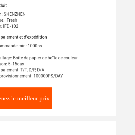
duit
gin: SHENZHEN
e: iFresh
: IFD-102
 paiement et d'expédition
commande min: 1000ps
llage: Boîte de papier de boîte de couleur
ison: 5-15day
 paiement: T/T, D/P, D/A
pprovisionnement: 100000PS/DAY
nez le meilleur prix