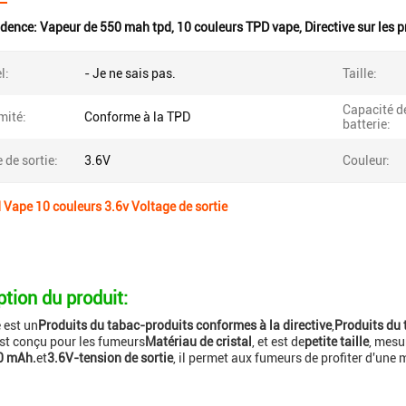
idence:
Vapeur de 550 mah tpd
,
10 couleurs TPD vape
,
Directive sur les 
l:
- Je ne sais pas.
Taille:
Capacité de
mité:
Conforme à la TPD
batterie:
 de sortie:
3.6V
Couleur:
Vape 10 couleurs 3.6v Voltage de sortie
ption du produit:
 est un
Produits du tabac-produits conformes à la directive
,
Produits du 
est conçu pour les fumeurs
Matériau de cristal
, et est de
petite taille
, mesu
0 mAh.
et
3.6V-tension de sortie
, il permet aux fumeurs de profiter d'une