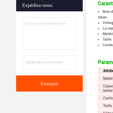
Caract
Expédiez-nous
Nom du
tabac.
Voltag
La cap
Matéri
Taille
Couleu
Paramè
Attrib
Matéri
Envoyez
Capaci
batter
Confo
Taille