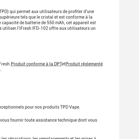
TPD) qui permet aux utilisateurs de profiter d'une
upérieure tels que le cristal et est conforme à la
e capacité de batterie de 550 mAh, cet appareil est
 utiliser.l'iFresh IFD-102 offre aux utilisateurs un
Fresh.
Produit conforme à la DPT
et
Produit réglementé
.
exceptionnels pour nos produits TPD Vape.
r vous fournir toute assistance technique dont vous
les réparations, les remplacements et les mises à