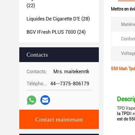
(22)
Mettre en év
Liquides De Cigarette D'E
(28)
Matérie
BGV IFresh PLUS 7000
(24)
Confor
Voltage
Contacts
550 Mah Tpd 
Contacts:
Mrs. maitekemtk
Téléphone:
44--7375-806179
Descri
TPD Vape
la TPD
Il 
Contact maintenant
est de 55