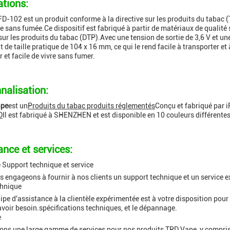
ations:
IFD-102 est un produit conforme à la directive sur les produits du tabac (
e sans fumée.Ce dispositif est fabriqué à partir de matériaux de qualité s
 sur les produits du tabac (DTP).Avec une tension de sortie de 3,6 V et un
de taille pratique de 104 x 16 mm, ce qui le rend facile à transporter et à
 et facile de vivre sans fumer.
nalisation:
ape
est un
Produits du tabac produits réglementés
Conçu et fabriqué par i
D
Il est fabriqué à SHENZHEN et est disponible en 10 couleurs différentes
ance et services:
Support technique et service
 engageons à fournir à nos clients un support technique et un service 
chnique
ipe d'assistance à la clientèle expérimentée est à votre disposition pou
avoir besoin.spécifications techniques, et le dépannage.
e
ons une large gamme de services pour nos produits TPD Vape, y compris 