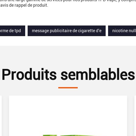
 avis de rappel de produit.
orme de tpd
message publicitaire de cigarette d'e
nicotine nul
Produits semblables