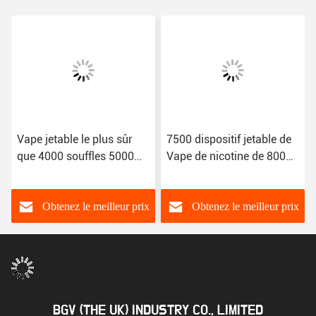
Vape jetable le plus sûr
7500 dispositif jetable de
que 4000 souffles 5000
Vape de nicotine de 8000
souffle 10ml 7.0ml a
souffles 1 à vendre
assaisonné la cigarette
d'E
Obtenez le meilleur prix
Obtenez le meilleur prix
BGV (THE UK) INDUSTRY CO., LIMITED