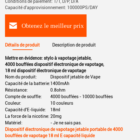
Conditions de paiement: T/T, D/P, D/A
Capacité d'approvisionnement: 100000PS/DAY
Obtenez le meilleur prix
Détails de produit
Description de produit
Mettre en évidence:
stylo à vapotage jetable
,
4000 bouffées dispositif électronique de vapotage
,
18 ml dispositif électronique de vapotage
Nom du produit:
Dispositif jetable de Vape
Capacité de la batterie:
1400mAh
Résistance:
0.8ohm
Compte de souffle:
4000 bouffées - 10000 bouffées
Couleur:
10 couleurs
Capacité d'E-liquide:
18ml
La force de la nicotine:
20mg
Matériel:
- Je ne sais pas.
Dispositif électronique de vapotage jetable portable de 4000
bouffées de vapotage 18 ml E capacité liquide