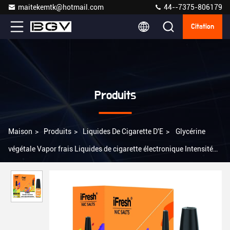
maitekemtk@hotmail.com
44--7375-806179
Citation
Produits
Maison
>
Produits
>
Liquides De Cigarette D'E
>
Glycérine
végétale Vapor frais Liquides de cigarette électronique Intensité
de nicotine 20 mg