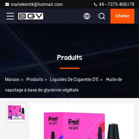
maitekemtk@hotmail.com
44--7375-806179
Citation
Produits
Maison
>
Produits
>
Liquides De Cigarette D'E
>
Huile de
vapotage à base de glycérine végétale