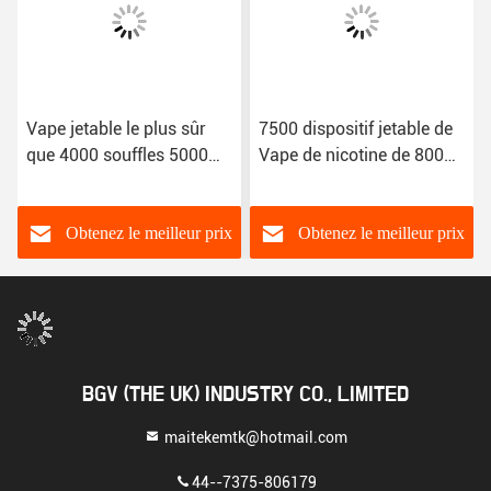
Vape jetable le plus sûr
7500 dispositif jetable de
que 4000 souffles 5000
Vape de nicotine de 8000
souffle 10ml 7.0ml a
souffles 1 à vendre
assaisonné la cigarette
d'E
Obtenez le meilleur prix
Obtenez le meilleur prix
BGV (THE UK) INDUSTRY CO., LIMITED
maitekemtk@hotmail.com
44--7375-806179