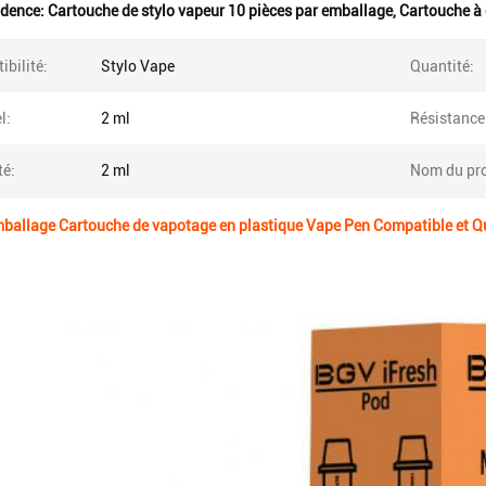
idence:
Cartouche de stylo vapeur 10 pièces par emballage
,
Cartouche à
bilité:
Stylo Vape
Quantité:
l:
2 ml
Résistance
té:
2 ml
Nom du pro
ballage Cartouche de vapotage en plastique Vape Pen Compatible et Q