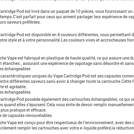
artridge Pod est livré dans un paquet de 10 pièces, vous fournissant u
gtemps.C'est parfait pour ceux qui aiment partager leur expérience de v
eurs saveurs préférées.
artridge Pod est disponible en 4 couleurs différentes, vous permettant d
otre style et à votre personnalité.Les couleurs vives et accrocheuses fo
che Vape est fabriqué en plastique de haute qualité, ce qui assure une d
 étanches., assurant une expérience de vapotage sans désordre et sans
es échangeables
 caractéristiques uniques du Vape Cartridge Pod est ses capsules commu
entre différentes saveurs sans avoir à changer toute la cartouche.Cette
te et agréable.
es échangeables
artridge Pod possède également des cartouches échangeables, ce qui si
s quand elles s'épuisent.Cela vous évite de devoir remplir manuellement
plus pratique et efficace.
 de capsules renouvelables
che Vape est conçu pour être respectueux de l'environnement, avec des c
cilement remplir les cartouches avec votre e-liquide préféré,la réduction