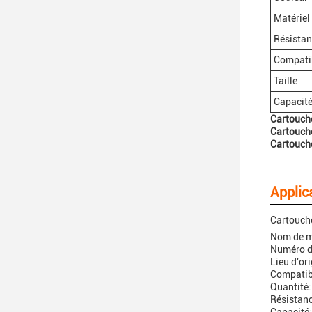
Matériel
Résista
Compatib
Taille
Capacit
Cartouch
Cartouch
Cartouch
Applic
Cartouche
Nom de m
Numéro d
Lieu d'or
Compatibi
Quantité:
Résistan