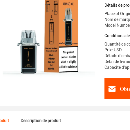
pièces/em
Détails de pro
Place of Ori
Nom de marqu
Model Number
Conditions de
Quantité de 
Prix: USD
Détails d'emba
Délai de livra
Capacité d'a
Obte
roduit
Description de produit