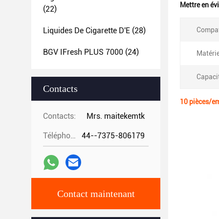
Mettre en év
(22)
Liquides De Cigarette D'E
(28)
Compati
BGV IFresh PLUS 7000
(24)
Matérie
Capaci
Contacts
10 pièces/em
Contacts:
Mrs. maitekemtk
Téléphone:
44--7375-806179
Contact maintenant