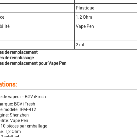
Plastique
nce
1.2 Ohm
ilité
Vape Pen
é
2 ml
es de remplacement
es de remplissage
es de remplacement pour Vape Pen
ations:
 de vapeur - BGV iFresh
arque: BGV iFresh
e modèle: IFM-412
igine: Shenzhen
lité: Vape Pen
 10 pièces par emballage
ce: 1,2 Ohm