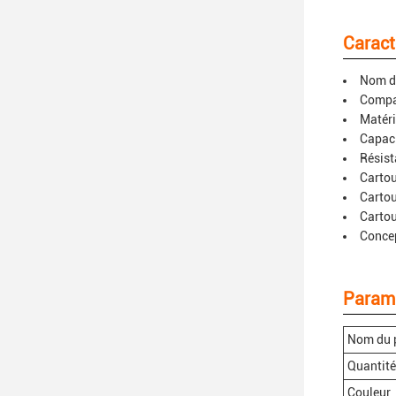
Caract
Nom du
Compat
Matéri
Capaci
Résist
Carto
Carto
Cartou
Concep
Paramè
Nom du 
Quantité
Couleur