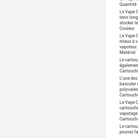
Quantité
Le Vape C
tenir lon
stocker l
Couleur
Le Vape C
mieux à v
vapoteur.
Matériel
Le cartou
également
Cartouch
L'une des
basculer 
polyvalen
Cartouch
Le Vape C
cartouche
vapotage 
Cartouche
Le cartou
pouvez fa