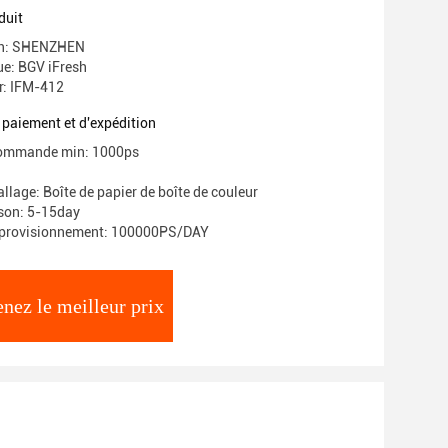
ballage
duit
gin: SHENZHEN
e: BGV iFresh
: IFM-412
 paiement et d'expédition
commande min: 1000ps
llage: Boîte de papier de boîte de couleur
ison: 5-15day
pprovisionnement: 100000PS/DAY
nez le meilleur prix