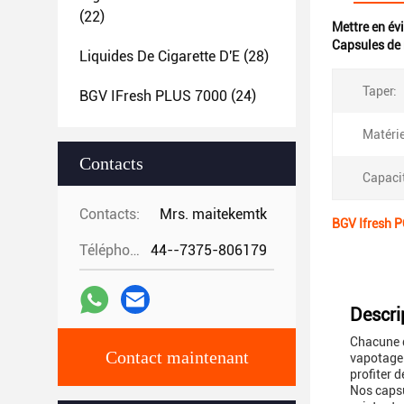
(22)
Mettre en év
Capsules de 
Liquides De Cigarette D'E
(28)
Taper:
BGV IFresh PLUS 7000
(24)
Matérie
Contacts
Capaci
Contacts:
Mrs. maitekemtk
BGV Ifresh P
Téléphone:
44--7375-806179
Descri
Chacune d
Contact maintenant
vapotage 
profiter 
Nos capsu