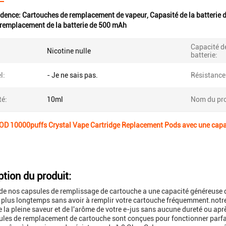
idence:
Cartouches de remplacement de vapeur
,
Capasité de la batterie
remplacement de la batterie de 500 mAh
Capacité de
Nicotine nulle
batterie:
l:
- Je ne sais pas.
Résistance
té:
10ml
Nom du pro
OD 10000puffs Crystal Vape Cartridge Replacement Pods avec une capa
ption du produit:
e nos capsules de remplissage de cartouche a une capacité généreuse de 
plus longtemps sans avoir à remplir votre cartouche fréquemment.notre
de la pleine saveur et de l'arôme de votre e-jus sans aucune dureté ou ap
les de remplacement de cartouche sont conçues pour fonctionner parfa