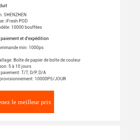
de 500mAh
duit
gin: SHENZHEN
e: iFresh POD
dèle: 10000 bouffées
 paiement et d'expédition
commande min: 1000ps
llage: Boîte de papier de boîte de couleur
ison: 5 à 10 jours
 paiement: T/T, D/P, D/A
pprovisionnement: 10000PS/JOUR
nez le meilleur prix