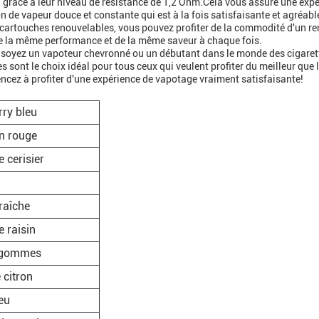
, grâce à leur niveau de résistance de 1,2 Ohm.Cela vous assure une exp
n de vapeur douce et constante qui est à la fois satisfaisante et agréabl
cartouches renouvelables, vous pouvez profiter de la commodité d'un rem
de la même performance et de la même saveur à chaque fois.
soyez un vapoteur chevronné ou un débutant dans le monde des cigarett
s sont le choix idéal pour tous ceux qui veulent profiter du meilleur que
cez à profiter d'une expérience de vapotage vraiment satisfaisante!
ry bleu
on rouge
e cerisier
raîche
e raisin
 gommes
 citron
leu