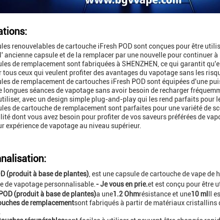
ations:
les renouvelables de cartouche iFresh POD sont conçues pour être utilisé
r l' ancienne capsule et de la remplacer par une nouvelle pour continuer à
les de remplacement sont fabriquées à SHENZHEN, ce qui garantit qu'elles
r tous ceux qui veulent profiter des avantages du vapotage sans les ris
les de remplacement de cartouches iFresh POD sont équipées d'une puis
de longues séances de vapotage sans avoir besoin de recharger fréquem
 utiliser, avec un design simple plug-and-play qui les rend parfaits pour 
les de cartouche de remplacement sont parfaites pour une variété de s
ilité dont vous avez besoin pour profiter de vos saveurs préférées de vapo
ur expérience de vapotage au niveau supérieur.
nalisation:
D (produit à base de plantes)
, est une capsule de cartouche de vape de h
e de vapotage personnalisable.
- Je vous en prie.
et est conçu pour être u
POD (produit à base de plantes)
a une
1.2 Ohm
résistance et une
10 ml
Il e
ouches de remplacement
sont fabriqués à partir de matériaux cristallins d
.