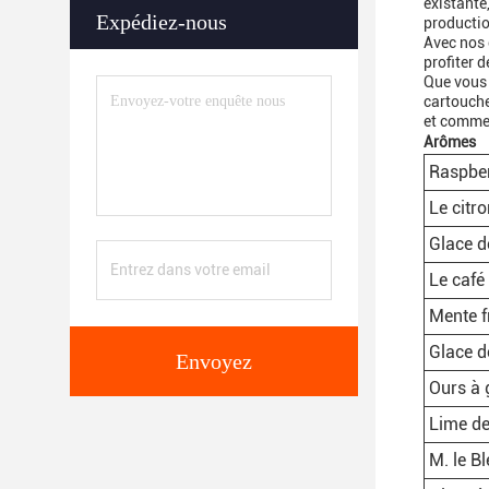
existante
Expédiez-nous
productio
Avec nos 
profiter 
Que vous 
cartouche
et commen
Arômes
Raspber
Le citr
Glace d
Le café
Mente f
Glace d
Envoyez
Ours à
Lime de
M. le B