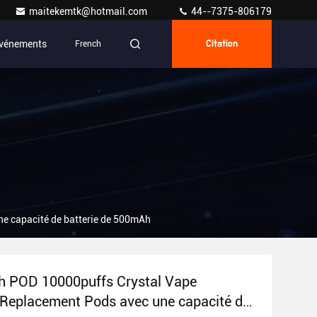
maitekemtk@hotmail.com
44--7375-806179
vénements
French
Citation
ne capacité de batterie de 500mAh
h POD 10000puffs Crystal Vape
 Replacement Pods avec une capacité de