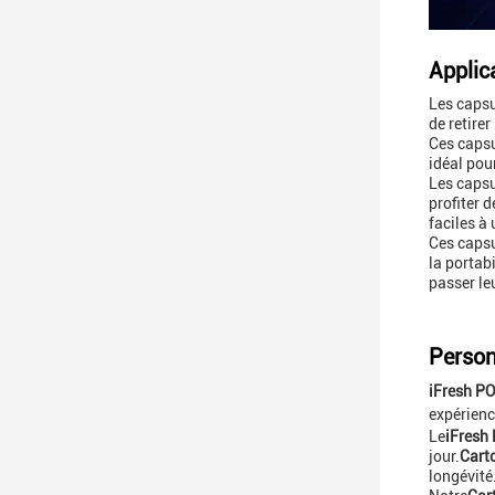
Applic
Les capsu
de retire
Ces capsu
idéal pou
Les capsu
profiter 
faciles à
Ces capsu
la portab
passer le
Person
iFresh PO
expérienc
Le
iFresh 
jour.
Cart
longévité