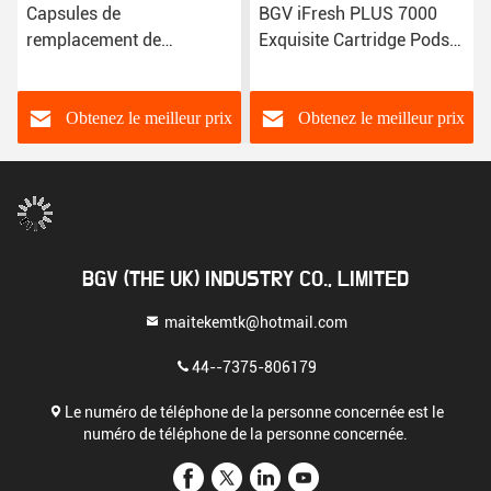
Capsules de
BGV iFresh PLUS 7000
remplacement de
Exquisite Cartridge Pods
cartouches de batterie de
avec finition cristalline et
550 mAh pour une
appareil rempli de
vapotage douce et
nouveau de haute
Obtenez le meilleur prix
Obtenez le meilleur prix
savoureuse
résistance de 0,8 Ohm
BGV (THE UK) INDUSTRY CO., LIMITED
maitekemtk@hotmail.com
44--7375-806179
Le numéro de téléphone de la personne concernée est le
numéro de téléphone de la personne concernée.