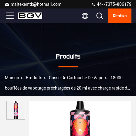
maitekemtk@hotmail.com
44--7375-806179
Citation
Produits
Maison
>
Produits
>
Cosse De Cartouche De Vape
>
18000
bouffées de vapotage préchargées de 20 ml avec charge rapide de
type C / durée de vie prolongée de la batterie