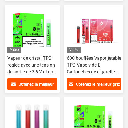
prix
Vidéo
Vidéo
Vapeur de cristal TPD
600 bouffées Vapor jetable
réglée avec une tension
TPD Vape vide E
de sortie de 3,6 V et une
Cartouches de cigarette
capacité de batterie de
Vape à la pâte de pêche
Obtenez le meilleur
Obtenez le meilleur prix
550 mAh
prix