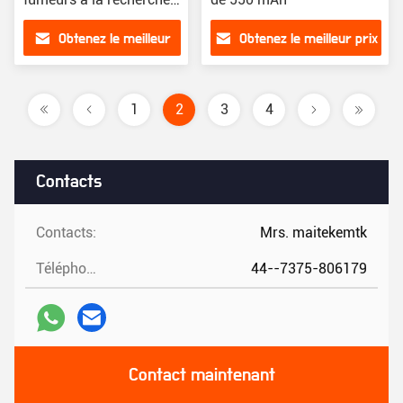
d'une alternative plus
Obtenez le meilleur
Obtenez le meilleur prix
saine
prix
1
2
3
4
Contacts
Contacts:
Mrs. maitekemtk
Téléphone:
44--7375-806179
Contact maintenant