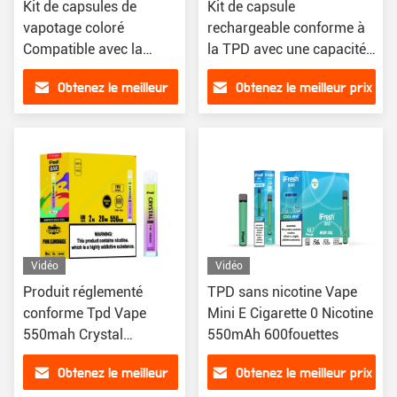
Kit de capsules de
Kit de capsule
vapotage coloré
rechargeable conforme à
Compatible avec la
la TPD avec une capacité
réglementation TPD 2
de 12 ml et une bobine à
Obtenez le meilleur
Obtenez le meilleur prix
ml x 2 + 10 ml Capsules
double maille
rechargeables 850mAh
prix
Vidéo
Vidéo
Produit réglementé
TPD sans nicotine Vape
conforme Tpd Vape
Mini E Cigarette 0 Nicotine
550mah Crystal
550mAh 600fouettes
Tobacco
Obtenez le meilleur
Obtenez le meilleur prix