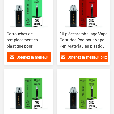
Cartouches de
10 pièces/emballage Vape
remplacement en
Cartridge Pod pour Vape
plastique pour
Pen Matériau en plastique
remplacement de liquide
Quantité de compatibilité
Obtenez le meilleur
Obtenez le meilleur prix
électronique de 8 ml
prix