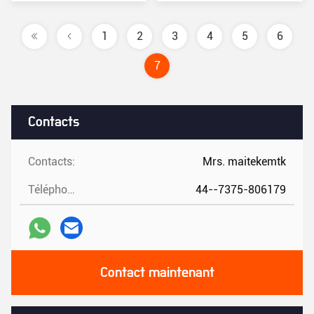
prix
1
2
3
4
5
6
7
Contacts
Contacts:
Mrs. maitekemtk
Téléphone:
44--7375-806179
Contact maintenant