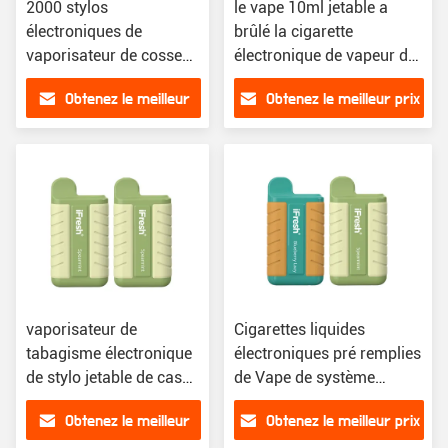
2000 stylos
le vape 10ml jetable a
électroniques de
brûlé la cigarette
vaporisateur de cosse
électronique de vapeur de
de souffle du dispositif e
souffles du goût 30000
Obtenez le meilleur
Obtenez le meilleur prix
de barre jetable de
cigarette
prix
vaporisateur de
Cigarettes liquides
tabagisme électronique
électroniques pré remplies
de stylo jetable de cas
de Vape de système
de vape de cosse d'air
jetable de cosse
Obtenez le meilleur
Obtenez le meilleur prix