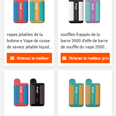
vapes jetables de la
souffles frappés de la
bobine e Vape de cosse
barre 3500 d'elfe de barre
de saveur jetable liquide
de souffle du vape 2000
en céramique de
jetables portatifs de
Obtenez le meilleur
Obtenez le meilleur prix
système
nicotine de vape de cosse
prix