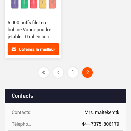
5 000 puffs filet en
bobine Vapor poudre
jetable 10 ml en cuir
rechargeable
Obtenez le meilleur
prix
1
2
Contacts
Contacts:
Mrs. maitekemtk
Téléphone:
44--7375-806179